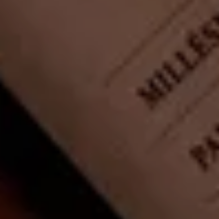
Unsere Geschichte
Unsere Weine
Unser Engagement
Unsere Unterstützung
Unser maßgeschneidertes Angebot
GESCHÄFT
DOKUMENTENBIBLIOTHEK
KONTAKT