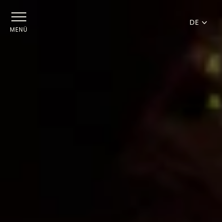
DE
MENÜ
FR
EN
DE