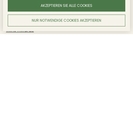
AKZEPTIEREN SIE ALLE COOKIES
CHÂTEAU BEAUREGARD-DUCOURT - ROSÉ
Flaschenfoto
NUR NOTWENDIGE COOKIES AKZEPTIEREN
Flaschenfoto ausgeschnitten
Wine Awards
CHÂTEAU BEAUREGARD-DUCOURT - WEISS
Flaschenfoto
Flaschenfoto ausgeschnitten
Wine Awards
CHÂTEAU BEAUREGARD-DUCOURT BLACK LABEL
Flaschenfoto
Flaschenfoto ausgeschnitten
Wine Awards