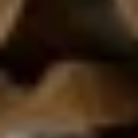
Unsere Geschichte
Unsere Weine
Unser Engagement
Unsere Unterstützung
Unser maßgeschneidertes Angebot
GESCHÄFT
DOKUMENTENBIBLIOTHEK
KONTAKT