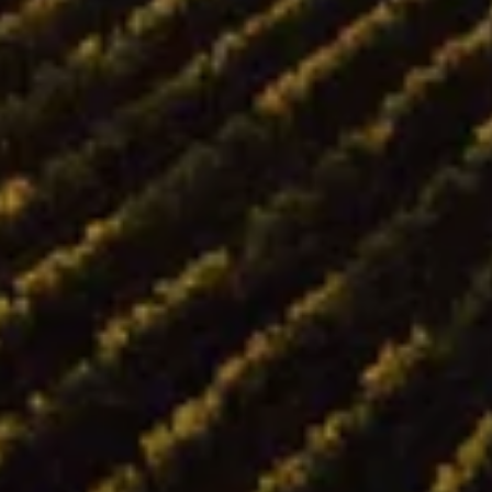
Unsere Geschichte
Unsere Weine
Unser Engagement
Unsere Unterstützung
Unser maßgeschneidertes Angebot
GESCHÄFT
DOKUMENTENBIBLIOTHEK
KONTAKT