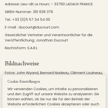
Adresse: Lieu-dit Le Hourc – 33760 LADAUX FRANCE
SIREN-Nummer: 310 939 376
Tel.: +33 (0)5 57 34 54 00
E-mail : ducourt@ducourt.com
Gesetzlicher Vertreter und Verantwortlicher für die
Veröffentlichung: Jonathan Ducourt
Rechtsform: S.A.R.L
Bildnachweise
Fotos: John Wyand, Bernard Nadeau, Clément Louineau,
Vignobles Ducourt, Canva und Photolia/Adobe Stock.
Cookie-Einstellungen
Flaschen-Packshots: Agence 72 DPI, Winemax.
Wir verwenden Cookies, um Inhalte zu personalisieren
Konzept, Webdesign, Produktion und Hosting: Agence
und den Zugriff auf unsere Website zu analysieren. Sie
Tête Chercheuse
können wählen, ob Sie nur die für den Betrieb der
Website erforderlichen Cookies akzeptieren oder auch