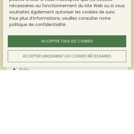
nécessaires au fonctionnement du site Web ou si vous
souhaitez également autoriser les cookies de suivi.
Pour plus d’informations, veuillez consulter notre
Château Beauregard-Ducourt - Rouge
politique de confidentialité
.
AOC BORDEAUX
TÉLÉCHARGER LA FICHE TECHNIQUE
ACCEPTER TOUS LES COOKIES
Cépages
ACCEPTER UNIQUEMENT LES COOKIES NÉCESSAIRES
Merlot, Cabernet Sauvignon
Robe
Rubis intense aux reflets pourpres.
Nez
Fruits rouges croquants, cerise et framboise.
Bouche
Souple, légère et fraîche.
Accords mets & vins
Charcuterie, tapas, viandes rouges, viandes blanches,
fromages.