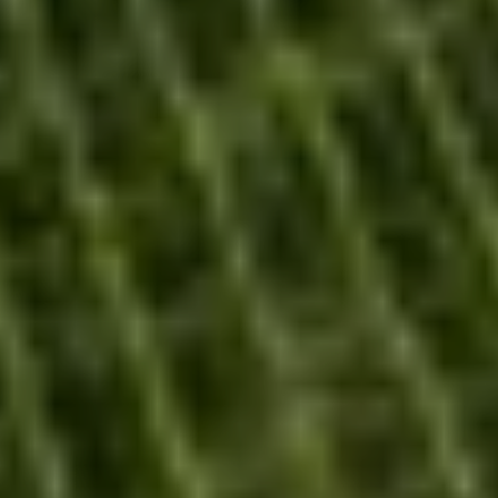
Notre histoire
Nos vins
Nos engagements
Notre accompagnement
Notre offre sur-mesure
BOUTIQUE
DOCUMENTHÈQUE